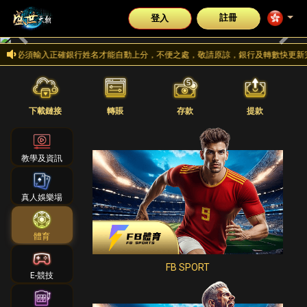
註冊
登入
Previous
Next
-1000必須輸入正確銀行姓名才能自動上分，不便之處，敬請原諒，銀行及轉數快更
下載鏈接
轉賬
存款
提款
教學及資訊
真人娛樂場
體育
FB SPORT
E-競技