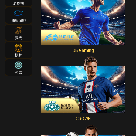
老虎機
捕魚游戲
賽馬
DB Gaming
棋牌
彩票
CROWN